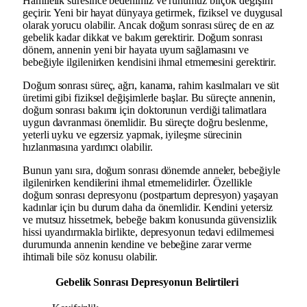
Hamilelik süresince bedenimiz ve ruhumuz birçok değişim
geçirir. Yeni bir hayat dünyaya getirmek, fiziksel ve duygusal
olarak yorucu olabilir. Ancak doğum sonrası süreç de en az
gebelik kadar dikkat ve bakım gerektirir. Doğum sonrası
dönem, annenin yeni bir hayata uyum sağlamasını ve
bebeğiyle ilgilenirken kendisini ihmal etmemesini gerektirir.
Doğum sonrası süreç, ağrı, kanama, rahim kasılmaları ve süt
üretimi gibi fiziksel değişimlerle başlar. Bu süreçte annenin,
doğum sonrası bakımı için doktorunun verdiği talimatlara
uygun davranması önemlidir. Bu süreçte doğru beslenme,
yeterli uyku ve egzersiz yapmak, iyileşme sürecinin
hızlanmasına yardımcı olabilir.
Bunun yanı sıra, doğum sonrası dönemde anneler, bebeğiyle
ilgilenirken kendilerini ihmal etmemelidirler. Özellikle
doğum sonrası depresyonu (postpartum depresyon) yaşayan
kadınlar için bu durum daha da önemlidir. Kendini yetersiz
ve mutsuz hissetmek, bebeğe bakım konusunda güvensizlik
hissi uyandırmakla birlikte, depresyonun tedavi edilmemesi
durumunda annenin kendine ve bebeğine zarar verme
ihtimali bile söz konusu olabilir.
Gebelik Sonrası Depresyonun Belirtileri