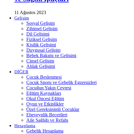
11 Ağustos 2023
Gelişim
Sosyal Gelişim
Zihinsel Gelişim
Dil Gelişimi
Fiziksel Gelişim
Kişilik Gelişimi
Duygusal Gelişim
Bebek Bakımı ve Gelişimi
Cinsel Gelişim
Ahlak Gelişimi
DİĞER
Çocuk Beslenmesi
Çocuk Sporu ve Gebelik Egzersizleri
Çocuğun Yakın Çevresi
Eğitim Kaynakları
Okul Öncesi Eğitim
Oyun ve Etkinlikler
Özel Gereksinimli Çocuklar
Ebeveynlik Becerileri
Aile Sağlığı ve Refahı
Hesaplama
Gebelik Hesaplama