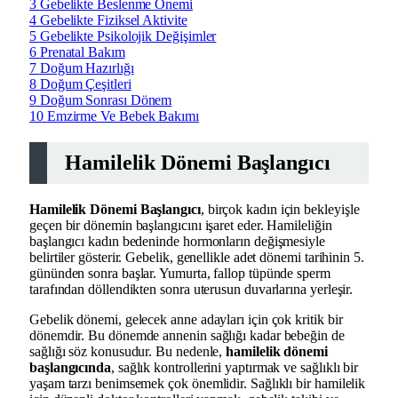
3
Gebelikte Beslenme Önemi
4
Gebelikte Fiziksel Aktivite
5
Gebelikte Psikolojik Değişimler
6
Prenatal Bakım
7
Doğum Hazırlığı
8
Doğum Çeşitleri
9
Doğum Sonrası Dönem
10
Emzirme Ve Bebek Bakımı
Hamilelik Dönemi Başlangıcı
Hamilelik Dönemi Başlangıcı
, birçok kadın için bekleyişle
geçen bir dönemin başlangıcını işaret eder. Hamileliğin
başlangıcı kadın bedeninde hormonların değişmesiyle
belirtiler gösterir. Gebelik, genellikle adet dönemi tarihinin 5.
gününden sonra başlar. Yumurta, fallop tüpünde sperm
tarafından döllendikten sonra uterusun duvarlarına yerleşir.
Gebelik dönemi, gelecek anne adayları için çok kritik bir
dönemdir. Bu dönemde annenin sağlığı kadar bebeğin de
sağlığı söz konusudur. Bu nedenle,
hamilelik dönemi
başlangıcında
, sağlık kontrollerini yaptırmak ve sağlıklı bir
yaşam tarzı benimsemek çok önemlidir. Sağlıklı bir hamilelik