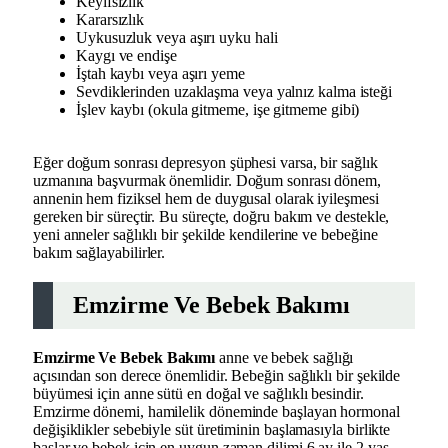
Keyifsizlik
Kararsızlık
Uykusuzluk veya aşırı uyku hali
Kaygı ve endişe
İştah kaybı veya aşırı yeme
Sevdiklerinden uzaklaşma veya yalnız kalma isteği
İşlev kaybı (okula gitmeme, işe gitmeme gibi)
Eğer doğum sonrası depresyon şüphesi varsa, bir sağlık
uzmanına başvurmak önemlidir. Doğum sonrası dönem,
annenin hem fiziksel hem de duygusal olarak iyileşmesi
gereken bir süreçtir. Bu süreçte, doğru bakım ve destekle,
yeni anneler sağlıklı bir şekilde kendilerine ve bebeğine
bakım sağlayabilirler.
Emzirme Ve Bebek Bakımı
Emzirme Ve Bebek Bakımı
anne ve bebek sağlığı
açısından son derece önemlidir. Bebeğin sağlıklı bir şekilde
büyümesi için anne sütü en doğal ve sağlıklı besindir.
Emzirme dönemi, hamilelik döneminde başlayan hormonal
değişiklikler sebebiyle süt üretiminin başlamasıyla birlikte
başlar ve bebek için en uygun zaman dilimi 6 ay ile 2 yaş