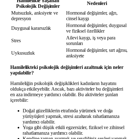
Hamilelikte Yaşanan
Nedenleri
Psikolojik Değişimler
Mutsuzluk, anksiyete ve
Hormonal değişimler, ağrı,
depresyon
cinsel kaygı
Hormonal değişimler, duygusal
Duygusal kararsızlık
ve fiziksel özellikler
Ailevi kaygı, iş veya para
Stres
sorunları
Hormonal değişimler, sırt ağrısı,
Uykusuzluk
anksiyete
Hamilelikteki psikolojik değişimleri azaltmak için neler
yapılabilir?
Hamileliğin psikolojik değişiklikleri kadınların hayatını
oldukça etkileyebilir. Ancak, bazı aktiviteler bu değişimleri
en aza indirmeye yardımcı olabilir. Bu aktiviteler şunları
içerebilir:
Doğal güzelliklerin etrafında yürümek ve doğa
yürüyüşleri yapmak, stresi azaltarak rahatlamanıza
yardımcı olabilir.
Yoga gibi düşük etkili egzersizler, fiziksel ve zihinsel
rahatlamanıza yardımcı olabilir.
Kendine zaman ayırmak ve sevdiğiniz şeyleri yapmak,