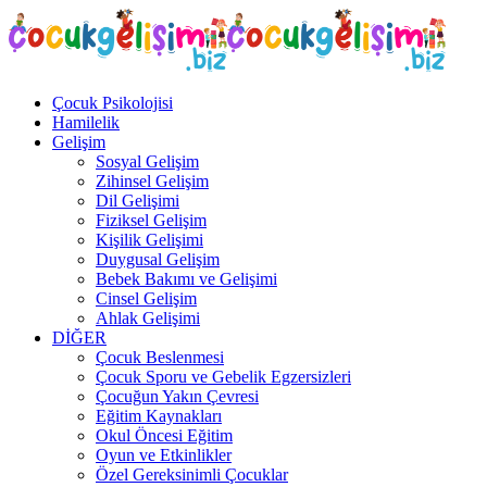
Çocuk Psikolojisi
Hamilelik
Gelişim
Sosyal Gelişim
Zihinsel Gelişim
Dil Gelişimi
Fiziksel Gelişim
Kişilik Gelişimi
Duygusal Gelişim
Bebek Bakımı ve Gelişimi
Cinsel Gelişim
Ahlak Gelişimi
DİĞER
Çocuk Beslenmesi
Çocuk Sporu ve Gebelik Egzersizleri
Çocuğun Yakın Çevresi
Eğitim Kaynakları
Okul Öncesi Eğitim
Oyun ve Etkinlikler
Özel Gereksinimli Çocuklar