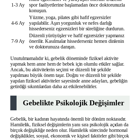
1-3 Ay
spor faaliyetlerine başlamadan önce doktorunuzla
konuşun.
Yüzme, yoga, pilates gibi hafif egzersizler
4-6 Ay
yapılabilir. Aşırı yorgunluk ve nefes darlığı
hissederseniz egzersizleri bir süreliğine durdurun.
Düzenli yürüyüşler ve hafif egzersizler yapmanız
7-9 Ay
önerilir. Kasılmalar hissederseniz hemen dinlenin
ve doktorunuza danışın.
Unutulmamalıdır ki, gebelik döneminde fiziksel aktivite
yapmak hem anne hem de bebek için olumlu etkiler sağlar.
Ancak, bu aktivitelerin seçimi ve düzenli bir şekilde
yapılması büyük önem taşır. Doğru ve düzenli bir şekilde
yapılan fiziksel aktiviteler sayesinde anne adayları, gebeliğin
getirdiği sıkıntılardan daha az etkilenebilirler.
Gebelikte Psikolojik Değişimler
Gebelik, bir kadının hayatında önemli bir dönüm noktasıdır.
Hamilelik, fiziksel değişimlerin yanı sıra psikolojik açıdan da
birçok değişikliğe neden olur. Hamilelik sürecinde hormonal
değişiklikler, sosyal, ekonomik ve kişisel faktörler gibi birçok