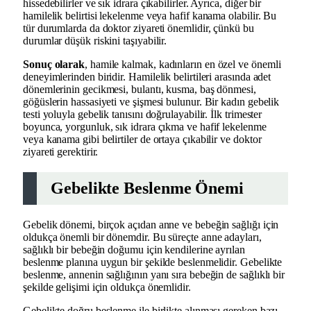
hissedebilirler ve sık idrara çıkabilirler. Ayrıca, diğer bir
hamilelik belirtisi lekelenme veya hafif kanama olabilir. Bu
tür durumlarda da doktor ziyareti önemlidir, çünkü bu
durumlar düşük riskini taşıyabilir.
Sonuç olarak
, hamile kalmak, kadınların en özel ve önemli
deneyimlerinden biridir. Hamilelik belirtileri arasında adet
dönemlerinin gecikmesi, bulantı, kusma, baş dönmesi,
göğüslerin hassasiyeti ve şişmesi bulunur. Bir kadın gebelik
testi yoluyla gebelik tanısını doğrulayabilir. İlk trimester
boyunca, yorgunluk, sık idrara çıkma ve hafif lekelenme
veya kanama gibi belirtiler de ortaya çıkabilir ve doktor
ziyareti gerektirir.
Gebelikte Beslenme Önemi
Gebelik dönemi, birçok açıdan anne ve bebeğin sağlığı için
oldukça önemli bir dönemdir. Bu süreçte anne adayları,
sağlıklı bir bebeğin doğumu için kendilerine ayrılan
beslenme planına uygun bir şekilde beslenmelidir. Gebelikte
beslenme, annenin sağlığının yanı sıra bebeğin de sağlıklı bir
şekilde gelişimi için oldukça önemlidir.
Gebelikte doğru beslenme ile birlikte alınması gereken bazı