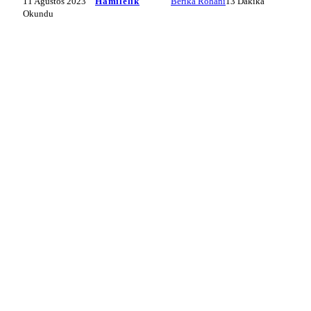
11 Ağustos 2023
Hamilelik
Berika Rohani
13 Dakika
Okundu