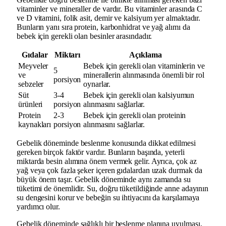
vitaminler ve mineraller de vardır. Bu vitaminler arasında C
ve D vitamini, folik asit, demir ve kalsiyum yer almaktadır.
Bunların yanı sıra protein, karbonhidrat ve yağ alımı da
bebek için gerekli olan besinler arasındadır.
Gıdalar
Miktarı
Açıklama
Meyveler
Bebek için gerekli olan vitaminlerin ve
5
ve
minerallerin alınmasında önemli bir rol
porsiyon
sebzeler
oynarlar.
Süt
3-4
Bebek için gerekli olan kalsiyumun
ürünleri
porsiyon
alınmasını sağlarlar.
Protein
2-3
Bebek için gerekli olan proteinin
kaynakları
porsiyon
alınmasını sağlarlar.
Gebelik döneminde beslenme konusunda dikkat edilmesi
gereken birçok faktör vardır. Bunların başında, yeterli
miktarda besin alımına önem vermek gelir. Ayrıca, çok az
yağ veya çok fazla şeker içeren gıdalardan uzak durmak da
büyük önem taşır. Gebelik döneminde aynı zamanda su
tüketimi de önemlidir. Su, doğru tüketildiğinde anne adayının
su dengesini korur ve bebeğin su ihtiyacını da karşılamaya
yardımcı olur.
Gebelik döneminde sağlıklı bir beslenme planına uyulması,