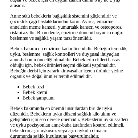
arasıdır.
Anne sütü bebeklerin bağışıklık sistemini güçlendirir ve
çocukluk çağı hastalıklarından korur. Ayrıca, emzirme
annelerin meme kanseri, yumurtalık kanseri ve osteoporoz
riskini azaltır. Bu nedenle, emzirme dönemi boyunca doğru
beslenme ve sağlıklı yaşam tarzı önemlidir.
Bebek bakımı da emzirme kadar önemlidir. Bebeğin temizlik,
uyku, beslenme, sağlık kontrolleri ve duygusal ihtiyaçları
anne-babanın önceliği olmalıdır. Bebeklerin ciltleri hassas
olduğu için, bebek ürünleri seçimi dikkatli yapılmalıdır.
Bebeğin derisi için zararlı kimyasallar içeren ürünler yerine
organik ve doğal ürünler tercih edilmelidir.
Bebek bezi
Bebek kremi
Bebek şampuanı
Bebek bakımında en önemli unsurlardan biri de uyku
düzenidir. Bebeklerin uyku düzeni sağlıklı kilo alımı ve
gelişimleri için son derece önemlidir. Bebeklerin uyku saatleri
ve uyku pozisyonları anne-baba tarafından kontrol edilmeli,
bebeklerin aşırı uykusuz veya aşırı uykulu olmaları
durumunda sağlık kuruluşuna başvurulmalıdır.