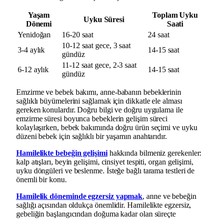
Yaşam
Toplam Uyku
Uyku Süresi
Dönemi
Saati
Yenidoğan
16-20 saat
24 saat
10-12 saat gece, 3 saat
3-4 aylık
14-15 saat
gündüz
11-12 saat gece, 2-3 saat
6-12 aylık
14-15 saat
gündüz
Emzirme ve bebek bakımı, anne-babanın bebeklerinin
sağlıklı büyümelerini sağlamak için dikkatle ele alması
gereken konulardır. Doğru bilgi ve doğru uygulama ile
emzirme süresi boyunca bebeklerin gelişim süreci
kolaylaşırken, bebek bakımında doğru ürün seçimi ve uyku
düzeni bebek için sağlıklı bir yaşamın anahtarıdır.
Hamilelikte bebeğin gelişimi
hakkında bilmeniz gerekenler:
kalp atışları, beyin gelişimi, cinsiyet tespiti, organ gelişimi,
uyku döngüleri ve beslenme. İsteğe bağlı tarama testleri de
önemli bir konu.
Hamilelik döneminde egzersiz yapmak
, anne ve bebeğin
sağlığı açısından oldukça önemlidir. Hamilelikte egzersiz,
gebeliğin başlangıcından doğuma kadar olan süreçte